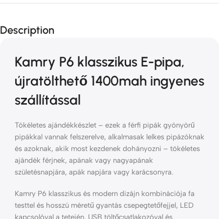
Description
Kamry P6 klasszikus E-pipa,
újratölthető 1400mah ingyenes
szállítással
Tökéletes ajándékkészlet – ezek a férfi pipák gyönyörű
pipákkal vannak felszerelve, alkalmasak lelkes pipázóknak
és azoknak, akik most kezdenek dohányozni – tökéletes
ajándék férjnek, apának vagy nagyapának
születésnapjára, apák napjára vagy karácsonyra.
Kamry P6 klasszikus és modern dizájn kombinációja fa
testtel és hosszú méretű gyantás csepegtetőfejjel, LED
kapcsolóval a tetején, USB töltőcsatlakozóval és