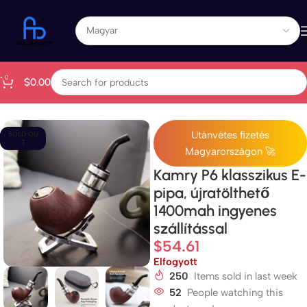
0
$
0.00
Kezdőlap
All Products
Utánvétes fizetés
SOLD OU
T
Magyarországon 🚀
Kamry P6 klasszikus E-
pipa, újratölthető
1400mah ingyenes
szállítással
$
54.61
Elfogyott
250
Items sold in last week
52
People watching this