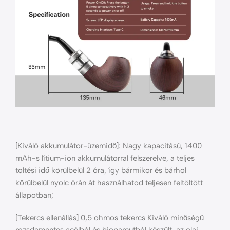
[Kiváló akkumulátor-üzemidő]: Nagy kapacitású, 1400
mAh-s lítium-ion akkumulátorral felszerelve, a teljes
töltési idő körülbelül 2 óra, így bármikor és bárhol
körülbelül nyolc órán át használhatod teljesen feltöltött
állapotban;
[Tekercs ellenállás] 0,5 ohmos tekercs Kiváló minőségű