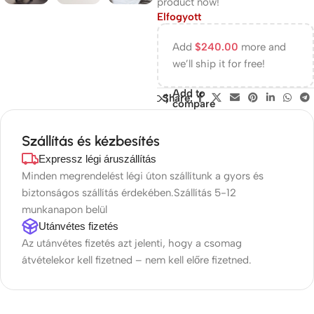
product now!
Elfogyott
Add
$
240.00
more and
we’ll ship it for free!
Add to
Share:
compare
Szállítás és kézbesítés
Expressz légi áruszállítás
Minden megrendelést légi úton szállítunk a gyors és
biztonságos szállítás érdekében.Szállítás 5-12
munkanapon belül
Utánvétes fizetés
Az utánvétes fizetés azt jelenti, hogy a csomag
átvételekor kell fizetned – nem kell előre fizetned.