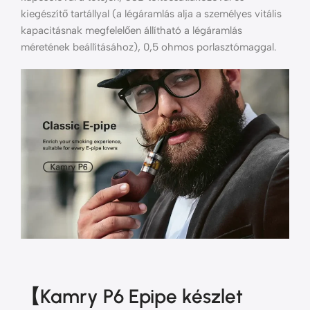
kiegészítő tartállyal (a légáramlás alja a személyes vitális
kapacitásnak megfelelően állítható a légáramlás
méretének beállításához), 0,5 ohmos porlasztómaggal.
【Kamry P6 Epipe készlet