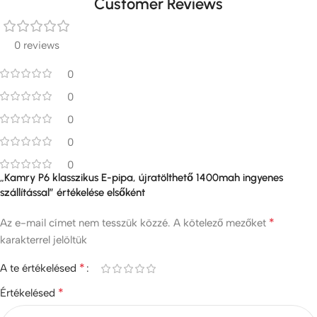
Customer Reviews
0 reviews
0
0
0
0
0
„Kamry P6 klasszikus E-pipa, újratölthető 1400mah ingyenes
szállítással” értékelése elsőként
*
Az e-mail címet nem tesszük közzé.
A kötelező mezőket
karakterrel jelöltük
*
A te értékelésed
*
Értékelésed