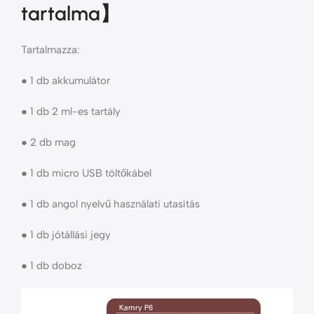
tartalma】
Tartalmazza:
● 1 db akkumulátor
● 1 db 2 ml-es tartály
● 2 db mag
● 1 db micro USB töltőkábel
● 1 db angol nyelvű használati utasítás
● 1 db jótállási jegy
● 1 db doboz