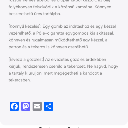
rozsdamentes acélból és biopamutból készült, az olaj
folyékonyan felszívódik a középső kamrába. Könnyen
beszerelhető üres tartályba.
[Könnyű kezelés]: Egy gomb az indításhoz és egy kézzel
vezérelhető, a P6 e-cigaretta egygombos kialakítással,
könnyen és rugalmasan működtethető egy kézzel, a
patron és a tekercs is könnyen cserélhető.
[Élvezd a gőzölést] Az élvezetes gőzölés érdekében
kérjük, rendszeresen cseréld a tekercset. Ne hagyd, hogy
a tartály kiürüljön, mert megégetheti a kanócot a
tekercsben.
Facebook
Mastodon
Email
Ossza
meg