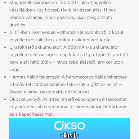
Megnövelt slukkoszám: 120 000 slukkot egyetlen
készülékben, így hosszú távra is készen állsz. Nincs
állandó vásárlás, nincs pazarlás, csak megbízható
gőzölés.
6 íz 1-ben: Könnyedén válthatsz hat különböző íz közül
egyetlen készülékben, amikor csak kedved tartja.
Újratölthető akkumulátor: A 850 mAh-s akkumulátor
egyetlen töltéssel egész nap kitart, míg a Type-C port 30
perc alatt feltöltődik – nincs több állásidő, amikor úton
vagy.
Hármas hálós tekercsek: A háromszoros hálós tekercsek
a kibővített fűtőfelületükkel fokozzák a gőzt és az ízt –
élvezd a sima, gazdagabb gőzfelhőket.
Okosképernyő: Az áttekinthető okosképernyő tájékoztat,
egy pillantással megmutatva az akkumulátor élettartamát
és a kapacitásszintet.