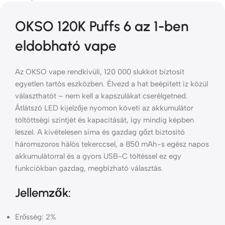
OKSO 120K Puffs 6 az 1-ben
eldobható vape
Az OKSO vape rendkívüli, 120 000 slukkot biztosít
egyetlen tartós eszközben. Élvezd a hat beépített íz közül
választhatót – nem kell a kapszulákat cserélgetned.
Átlátszó LED kijelzője nyomon követi az akkumulátor
töltöttségi szintjét és kapacitását, így mindig képben
leszel. A kivételesen sima és gazdag gőzt biztosító
háromszoros hálós tekerccsel, a 850 mAh-s egész napos
akkumulátorral és a gyors USB-C töltéssel ez egy
funkciókban gazdag, megbízható választás.
Jellemzők:
Erősség: 2%