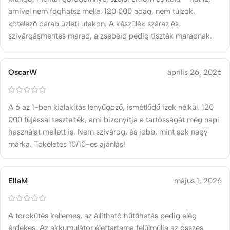
amivel nem foghatsz mellé. 120 000 adag, nem túlzok,
kötelező darab üzleti utakon. A készülék száraz és
szivárgásmentes marad, a zsebeid pedig tiszták maradnak.
OscarW
április 26, 2026
A 6 az 1-ben kialakítás lenyűgöző, ismétlődő ízek nélkül. 120
000 fújással tesztelték, ami bizonyítja a tartósságát még napi
használat mellett is. Nem szivárog, és jobb, mint sok nagy
márka. Tökéletes 10/10-es ajánlás!
EllaM
május 1, 2026
A torokütés kellemes, az állítható hűtőhatás pedig elég
érdekes. Az akkumulátor élettartama felülmúlja az összes