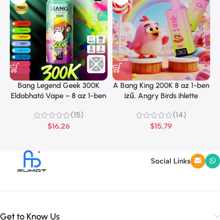
Bang Legend Geek 300K
A Bang King 200K 8 az 1-ben
Eldobható Vape – 8 az 1-ben
ízű, Angry Birds ihlette
íz
dizájnt kínál
(15)
(14)
$
16.26
$
15.79
Social Links
Get to Know Us