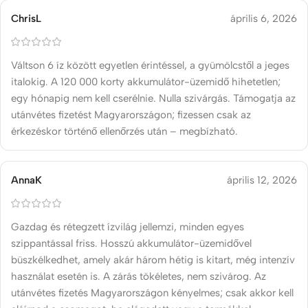
ChrisL
április 6, 2026
Váltson 6 íz között egyetlen érintéssel, a gyümölcstől a jeges
italokig. A 120 000 korty akkumulátor-üzemidő hihetetlen;
egy hónapig nem kell cserélnie. Nulla szivárgás. Támogatja az
utánvétes fizetést Magyarországon; fizessen csak az
érkezéskor történő ellenőrzés után – megbízható.
AnnaK
április 12, 2026
Gazdag és rétegzett ízvilág jellemzi, minden egyes
szippantással friss. Hosszú akkumulátor-üzemidővel
büszkélkedhet, amely akár három hétig is kitart, még intenzív
használat esetén is. A zárás tökéletes, nem szivárog. Az
utánvétes fizetés Magyarországon kényelmes; csak akkor kell