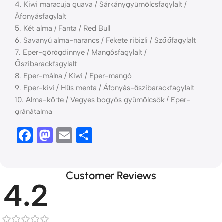
4. Kiwi maracuja guava / Sárkánygyümölcsfagylalt /
Áfonyásfagylalt
5. Két alma / Fanta / Red Bull
6. Savanyú alma-narancs / Fekete ribizli / Szőlőfagylalt
7. Eper-görögdinnye / Mangósfagylalt /
Őszibarackfagylalt
8. Eper-málna / Kiwi / Eper-mangó
9. Eper-kivi / Hűs menta / Áfonyás-őszibarackfagylalt
10. Alma-körte / Vegyes bogyós gyümölcsök / Eper-
gránátalma
Facebook
Mastodon
Email
Ossza
meg
Customer Reviews
4.2