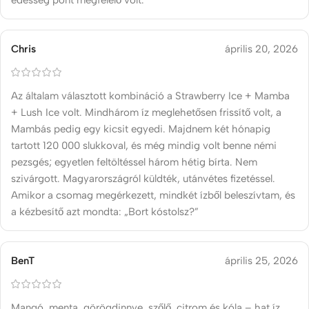
édesség pont megfelelő volt.
Chris
április 20, 2026
Az általam választott kombináció a Strawberry Ice + Mamba
+ Lush Ice volt. Mindhárom íz meglehetősen frissítő volt, a
Mambás pedig egy kicsit egyedi. Majdnem két hónapig
tartott 120 000 slukkoval, és még mindig volt benne némi
pezsgés; egyetlen feltöltéssel három hétig bírta. Nem
szivárgott. Magyarországról küldték, utánvétes fizetéssel.
Amikor a csomag megérkezett, mindkét ízből beleszívtam, és
a kézbesítő azt mondta: „Bort kóstolsz?”
BenT
április 25, 2026
Mangó, menta, görögdinnye, szőlő, citrom és kóla – hat íz,