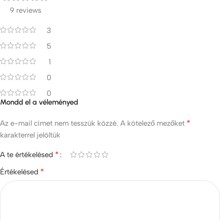
9 reviews
3
5
1
0
0
Mondd el a véleményed
*
Az e-mail címet nem tesszük közzé.
A kötelező mezőket
karakterrel jelöltük
*
A te értékelésed
*
Értékelésed