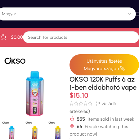
0
$
0.00
Kezdőlap
All Products
Utánvétes fizetés
Magyarországon 🚀
OKSO 120K Puffs 6 az
1-ben eldobható vape
$
15.10
(
9
vásárlói
értékelés)
555
Items sold in last week
66
People watching this
product now!