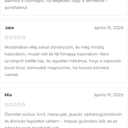
aláírnod ​​a csomagot, ha elégedett vagy a termékkel –
gondtalanul.
Jake
április 15, 2026
Mostanában elég sokat dohányzom, és még mindig
használom, miután két és fél hónapja használom. Nem
szivárgott belőle olaj. Az egyetlen hátránya, hogy a kapcsoló
kicsit kicsi; könnyebb megnyomni, ha hosszú körmeid
vannak.
Mia
április 19, 2026
Őszintén szólva, kivit, maracuját, guavát, sárkánygyümölcsöt
és áfonyás fagylaltot vettem – trópusi gyümölcs ízűt, és az