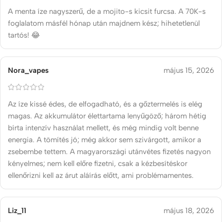
A menta íze nagyszerű, de a mojito-s kicsit furcsa. A 70K-s
foglalatom másfél hónap után majdnem kész; hihetetlenül
tartós! 😂
Nora_vapes
május 15, 2026
Az íze kissé édes, de elfogadható, és a gőztermelés is elég
magas. Az akkumulátor élettartama lenyűgöző; három hétig
bírta intenzív használat mellett, és még mindig volt benne
energia. A tömítés jó; még akkor sem szivárgott, amikor a
zsebembe tettem. A magyarországi utánvétes fizetés nagyon
kényelmes; nem kell előre fizetni, csak a kézbesítéskor
ellenőrizni kell az árut aláírás előtt, ami problémamentes.
Liz_11
május 18, 2026