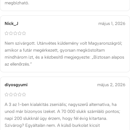
megbízható.
Nick_J
május 1, 2026
Nem szivárgott. Utánvétes küldemény volt Magyarországról;
amikor a futár megérkezett, gyorsan megkóstoltam
mindhárom ízt, és a kézbesítő megjegyezte: „Biztosan alapos
az ellenőrzés.”
diyosgyumi
május 2, 2026
A 3 az 1-ben kialakítás zseniális; nagyszerű alternatíva, ha
unod már bizonyos ízeket. A 70 000 slukk számláló pontos;
napi 200 slukknál úgy érzem, hogy fél évig kitartana.
Szivárog? Egyáltalán nem. A külső burkolat kicsit