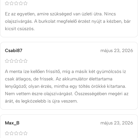
Ez az egyetlen, amire szükséged van üzleti útra. Nincs
olajszivárgás. A burkolat megfelelő érzést nyújt a kézben, bár
kicsit csúszós.
Csabi87
május 23, 2026
A menta íze kellően frissítő, míg a másik két gyümölcsös íz
csak átlagos, de frissek. Az akkumulátor élettartama
lenyűgöző; olyan érzés, mintha egy töltés örökké kitartana.
Nem vettem észre olajszivárgást. Összességében megéri az
árát, és legközelebb is újra veszem.
Max_B
május 23, 2026