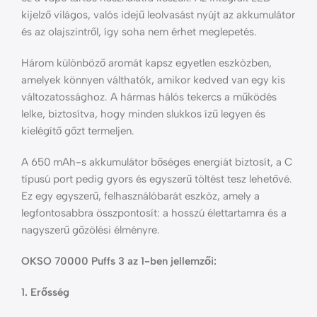
kijelző világos, valós idejű leolvasást nyújt az akkumulátor
és az olajszintről, így soha nem érhet meglepetés.
Három különböző aromát kapsz egyetlen eszközben,
amelyek könnyen válthatók, amikor kedved van egy kis
változatossághoz. A hármas hálós tekercs a működés
lelke, biztosítva, hogy minden slukkos ízű legyen és
kielégítő gőzt termeljen.
A 650 mAh-s akkumulátor bőséges energiát biztosít, a C
típusú port pedig gyors és egyszerű töltést tesz lehetővé.
Ez egy egyszerű, felhasználóbarát eszköz, amely a
legfontosabbra összpontosít: a hosszú élettartamra és a
nagyszerű gőzölési élményre.
OKSO 70000 Puffs 3 az 1-ben jellemzői:
1. Erősség