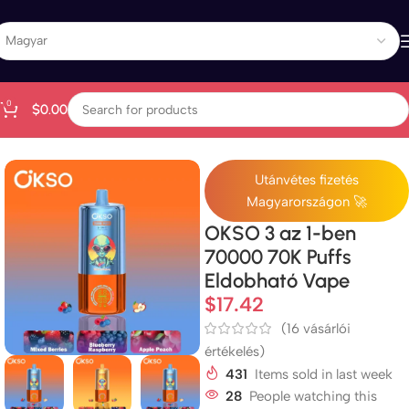
0
$
0.00
Kezdőlap
All Products
Utánvétes fizetés
Magyarországon 🚀
OKSO 3 az 1-ben
70000 70K Puffs
Eldobható Vape
$
17.42
(
16
vásárlói
értékelés)
431
Items sold in last week
28
People watching this