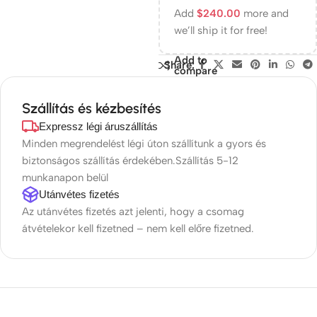
Add
$
240.00
more and
we’ll ship it for free!
Add to
Share:
compare
Szállítás és kézbesítés
Expressz légi áruszállítás
Minden megrendelést légi úton szállítunk a gyors és
biztonságos szállítás érdekében.Szállítás 5-12
munkanapon belül
Utánvétes fizetés
Az utánvétes fizetés azt jelenti, hogy a csomag
átvételekor kell fizetned – nem kell előre fizetned.