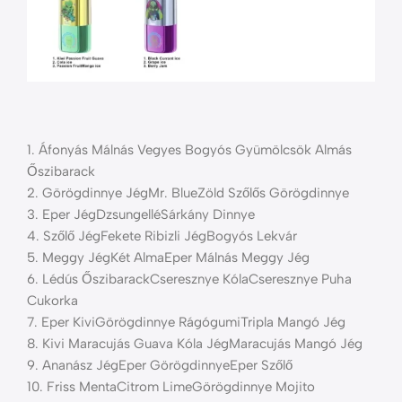
1. Áfonyás Málnás Vegyes Bogyós Gyümölcsök Almás
Őszibarack
2. Görögdinnye JégMr. BlueZöld Szőlős Görögdinnye
3. Eper JégDzsungelléSárkány Dinnye
4. Szőlő JégFekete Ribizli JégBogyós Lekvár
5. Meggy JégKét AlmaEper Málnás Meggy Jég
6. Lédús ŐszibarackCseresznye KólaCseresznye Puha
Cukorka
7. Eper KiviGörögdinnye RágógumiTripla Mangó Jég
8. Kivi Maracujás Guava Kóla JégMaracujás Mangó Jég
9. Ananász JégEper GörögdinnyeEper Szőlő
10. Friss MentaCitrom LimeGörögdinnye Mojito