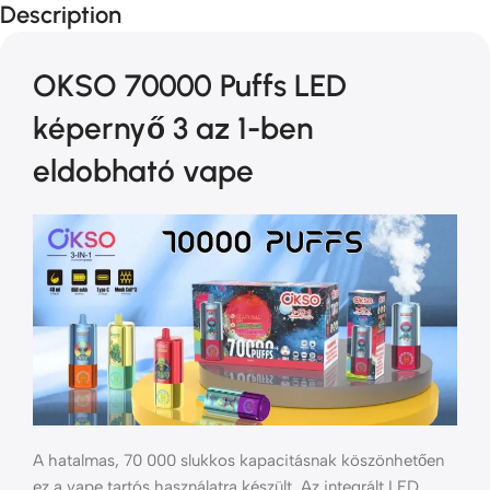
Description
OKSO 70000 Puffs LED
képernyő 3 az 1-ben
eldobható vape
A hatalmas, 70 000 slukkos kapacitásnak köszönhetően
ez a vape tartós használatra készült. Az integrált LED