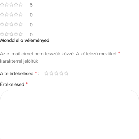
5
0
0
0
Mondd el a véleményed
*
Az e-mail címet nem tesszük közzé.
A kötelező mezőket
karakterrel jelöltük
*
A te értékelésed
*
Értékelésed