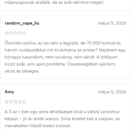
műanyagosnak érződik, de az árát tekintve megéri.
random_vape_hu
május 5, 2026
Őszintén szólva, az íze nem a legjobb, de 70 000 kortyal és
három ízválasztékkal mit kívánhatna az ember? Majdnem egy
hónapja használom, nem szivárog, nem sérült. A töltőport
kicsit szűk, ami apró probléma. Összességében ajánlom;
olcsó és bőséges.
Amy
május 5, 2026
A 3 az 1-ben egy extra lehetőséget kínál a kétízű verzióhoz
képest – jó ár-érték arányú. Sima érzetet kelt a szájban, és
mérsékelten hűsítő érzést biztosít.