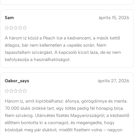
Sam
április 15, 2026
A három íz közül a Peach Ice a kedvencem; a másik kettő
átlagos, bár nem kellemetlen a vapelés során. Nem
tapasztaltam szivárgást. A kapcsoló kicsit laza, de ez nem
befolyásolja a használhatóságot.
Gabor_says
április 27, 2026
Három íz, amit kipróbálhatsz: áfonya, görögdinnye és menta.
70 000 slukk örökké tart, egy töltés pedig fél hónapig bírja.
Nem szivárog. Utánvétes fizetés Magyarországról; a kézbesítő
előttem bontotta ki a csomagot, és megengedte, hogy
kóstoljak meg pár slukkot, mielőtt fizettem volna – nagyon