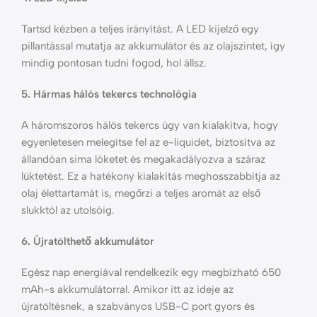
Tartsd kézben a teljes irányítást. A LED kijelző egy
pillantással mutatja az akkumulátor és az olajszintet, így
mindig pontosan tudni fogod, hol állsz.
5. Hármas hálós tekercs technológia
A háromszoros hálós tekercs úgy van kialakítva, hogy
egyenletesen melegítse fel az e-liquidet, biztosítva az
állandóan sima löketet és megakadályozva a száraz
lüktetést. Ez a hatékony kialakítás meghosszabbítja az
olaj élettartamát is, megőrzi a teljes aromát az első
slukktól az utolsóig.
6. Újratölthető akkumulátor
Egész nap energiával rendelkezik egy megbízható 650
mAh-s akkumulátorral. Amikor itt az ideje az
újratöltésnek, a szabványos USB-C port gyors és