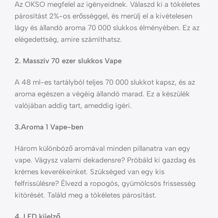
Az OKSO megfelel az igényeidnek. Válaszd ki a tökéletes
párosítást 2%-os erősséggel, és merülj el a kivételesen
lágy és állandó aroma 70 000 slukkos élményében. Ez az
elégedettség, amire számíthatsz.
2. Masszív 70 ezer slukkos Vape
A 48 ml-es tartályból teljes 70 000 slukkot kapsz, és az
aroma egészen a végéig állandó marad. Ez a készülék
valójában addig tart, ameddig ígéri.
3.Aroma 1 Vape-ben
Három különböző aromával minden pillanatra van egy
vape. Vágysz valami dekadensre? Próbáld ki gazdag és
krémes keverékeinket. Szükséged van egy kis
felfrissülésre? Élvezd a ropogós, gyümölcsös frissesség
kitörését. Találd meg a tökéletes párosítást.
4. LED kijelző