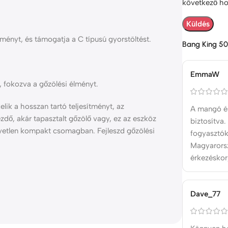
következő h
tményt, és támogatja a C típusú gyorstöltést.
Bang King 50
EmmaW
t, fokozva a gőzölési élményt.
ik a hosszan tartó teljesítményt, az
A mangó és
dő, akár tapasztalt gőzölő vagy, ez az eszköz
biztosítva
yetlen kompakt csomagban. Fejleszd gőzölési
fogyasztókn
Magyarorsz
érkezéskor,
Dave_77