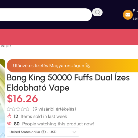
E-
se
 Vape
Utánvétes fizetés Magyarországon 🚀
Bang King 50000 Fuffs Dual Ízes
Eldobható Vape
$
16.26
(
9
vásárlói értékelés)
12
Items sold in last week
80
People watching this product now!
United States dollar ($) - USD