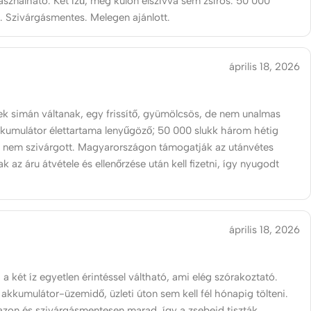
sználható. Két ízű, még külön elszívva sem zsíros. 50 000
t. Szivárgásmentes. Melegen ajánlott.
április 18, 2026
zek simán váltanak, egy frissítő, gyümölcsös, de nem unalmas
akkumulátor élettartama lenyűgöző; 50 000 slukk három hétig
a nem szivárgott. Magyarországon támogatják az utánvétes
sak az áru átvétele és ellenőrzése után kell fizetni, így nyugodt
április 18, 2026
g, a két íz egyetlen érintéssel váltható, ami elég szórakoztató.
 akkumulátor-üzemidő, üzleti úton sem kell fél hónapig tölteni.
azon és szivárgásmentesen marad, így a zsebeid tiszták