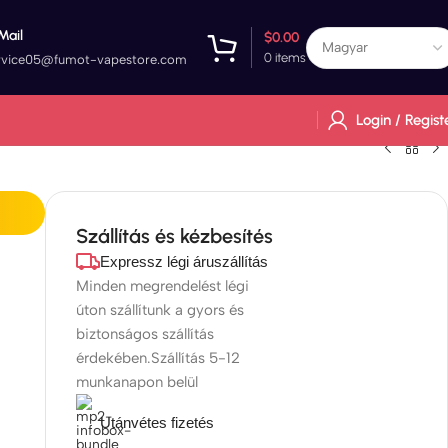
Mail
$
0.00
0
items
rvice05@fumot-vapestore.com
Login / Regist
Szállítás és kézbesítés
Expressz légi áruszállítás
Minden megrendelést légi
úton szállítunk a gyors és
biztonságos szállítás
érdekében.Szállítás 5-12
munkanapon belül
Utánvétes fizetés