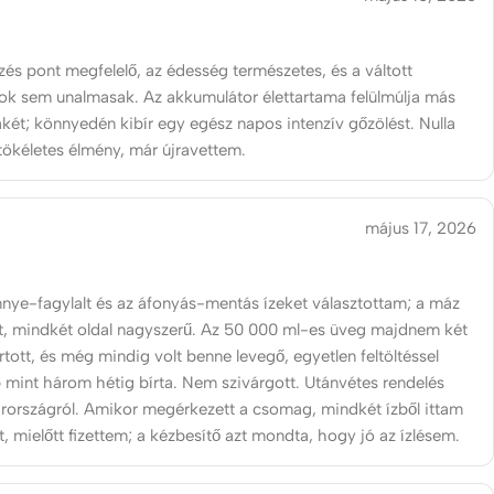
zés pont megfelelő, az édesség természetes, és a váltott
ok sem unalmasak. Az akkumulátor élettartama felülmúlja más
ákét; könnyedén kibír egy egész napos intenzív gőzölést. Nulla
 tökéletes élmény, már újravettem.
május 17, 2026
nye-fagylalt és az áfonyás-mentás ízeket választottam; a máz
lt, mindkét oldal nagyszerű. Az 50 000 ml-es üveg majdnem két
tott, és még mindig volt benne levegő, egyetlen feltöltéssel
 mint három hétig bírta. Nem szivárgott. Utánvétes rendelés
rországról. Amikor megérkezett a csomag, mindkét ízből ittam
, mielőtt fizettem; a kézbesítő azt mondta, hogy jó az ízlésem.