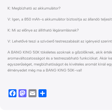
K: Megbízható az akkumulátor?
V: Igen, a 850 mAh-s akkumulátor biztosítja az állandó teljesí
K: Mi az előnye az állítható légáramlásnak?
V: Lehetővé teszi a szívóerő testreszabását az igényeid szerin
A BANG KING 50K tökéletes azoknak a gőzölőknek, akik értékel
aromaváltozatosságot és a testreszabható funkciókat. Akár kez
egyszerűséget, megbízhatóságot és kivételes aromát kínál eg
élményedet még ma a BANG KING 50K-val!
Facebook
Mastodon
Email
Ossza
meg