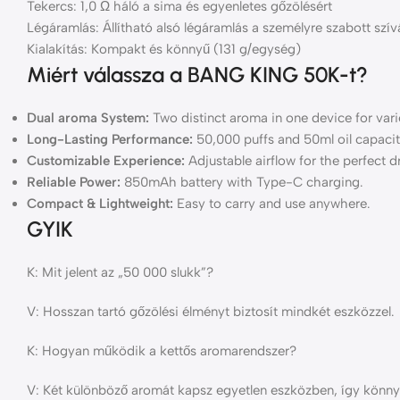
Tekercs: 1,0 Ω háló a sima és egyenletes gőzölésért
Légáramlás: Állítható alsó légáramlás a személyre szabott szív
Kialakítás: Kompakt és könnyű (131 g/egység)
Miért válassza a BANG KING 50K-t?
Dual aroma System:
Two distinct aroma in one device for vari
Long-Lasting Performance:
50,000 puffs and 50ml oil capacit
Customizable Experience:
Adjustable airflow for the perfect d
Reliable Power:
850mAh battery with Type-C charging.
Compact & Lightweight:
Easy to carry and use anywhere.
GYIK
K: Mit jelent az „50 000 slukk”?
V: Hosszan tartó gőzölési élményt biztosít mindkét eszközzel.
K: Hogyan működik a kettős aromarendszer?
V: Két különböző aromát kapsz egyetlen eszközben, így könny