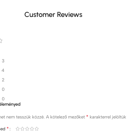
Customer Reviews
3
4
2
0
0
véleményed
*
met nem tesszük közzé.
A kötelező mezőket
karakterrel jelöltük
*
ésed