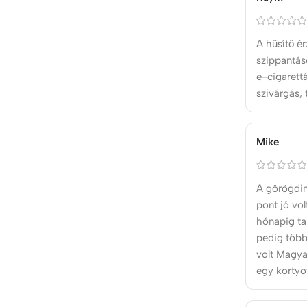
A hűsítő ér
szippantás
e-cigarett
szivárgás,
Mike
A görögdin
pont jó vo
hónapig tar
pedig több
volt Magya
egy kortyot