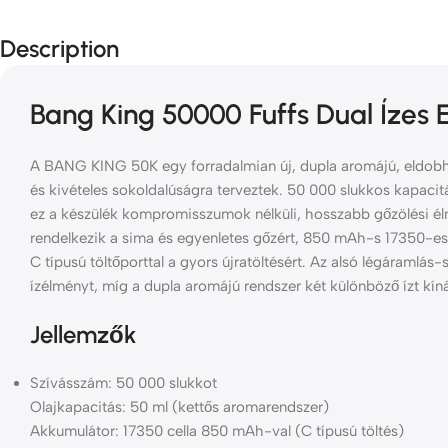
Description
Bang King 50000 Fuffs Dual Ízes
A BANG KING 50K egy forradalmian új, dupla aromájú, eldobha
és kivételes sokoldalúságra terveztek. 50 000 slukkos kapacit
ez a készülék kompromisszumok nélküli, hosszabb gőzölési élm
rendelkezik a sima és egyenletes gőzért, 850 mAh-s 17350-es 
C típusú töltőporttal a gyors újratöltésért. Az alsó légáramlás
ízélményt, míg a dupla aromájú rendszer két különböző ízt kín
Jellemzők
Szívásszám: 50 000 slukkot
Olajkapacitás: 50 ml (kettős aromarendszer)
Akkumulátor: 17350 cella 850 mAh-val (C típusú töltés)