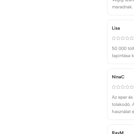
maradnak.
Lisa
50 000 tölt
tapintása 
NinaC
Az eper és
tolakodó. 
használat 
RayM