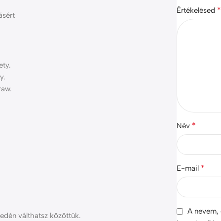
Értékelésed
ásért
ety.
y.
raw.
*
Név
*
E-mail
A nevem, 
edén válthatsz közöttük.