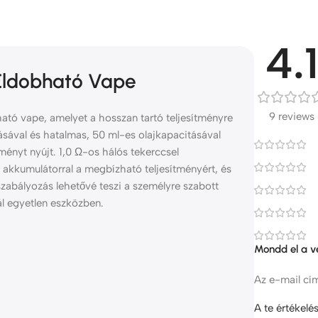
4.1
 Eldobható Vape
9 reviews
tó vape, amelyet a hosszan tartó teljesítményre
ásával és hatalmas, 50 ml-es olajkapacitásával
ényt nyújt. 1,0 Ω-os hálós tekerccsel
akkumulátorral a megbízható teljesítményért, és
-szabályozás lehetővé teszi a személyre szabott
ál egyetlen eszközben.
Mondd el a 
Az e-mail cí
A te értékel