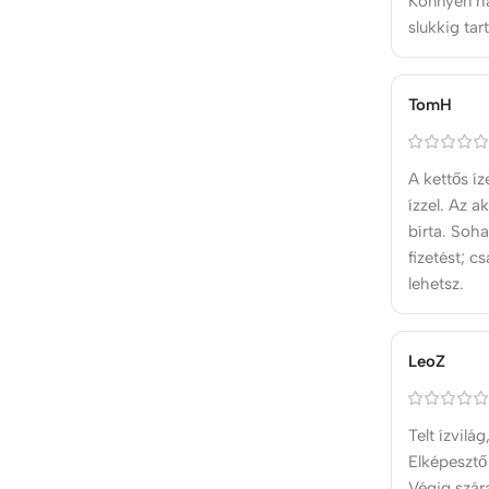
Könnyen ha
slukkig tar
TomH
A kettős í
ízzel. Az 
bírta. Soh
fizetést; c
lehetsz.
LeoZ
Telt ízvilá
Elképesztő
Végig szár