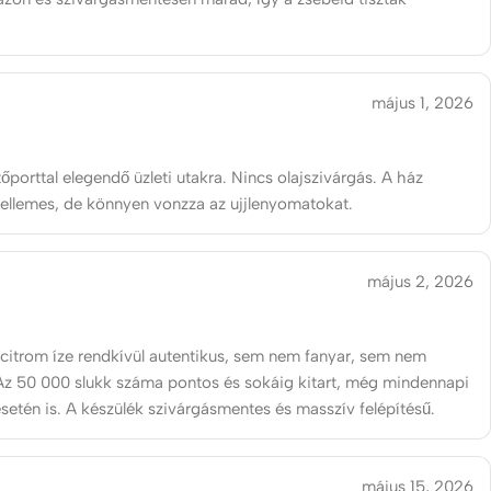
május 1, 2026
őporttal elegendő üzleti utakra. Nincs olajszivárgás. A ház
kellemes, de könnyen vonzza az ujjlenyomatokat.
május 2, 2026
 citrom íze rendkívül autentikus, sem nem fanyar, sem nem
Az 50 000 slukk száma pontos és sokáig kitart, még mindennapi
esetén is. A készülék szivárgásmentes és masszív felépítésű.
május 15, 2026