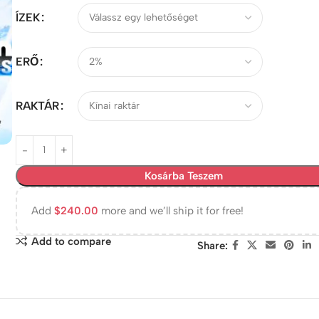
ÍZEK
ERŐ
RAKTÁR
Kosárba Teszem
Add
$
240.00
more and we’ll ship it for free!
Add to compare
Share: