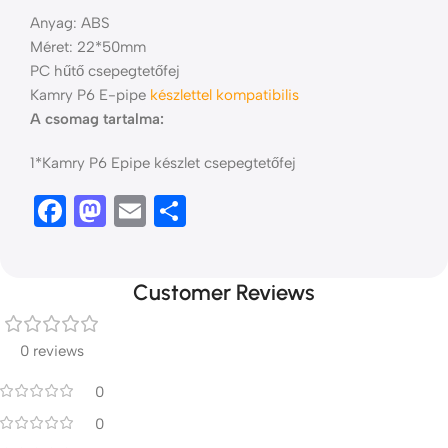
Anyag: ABS
Méret: 22*50mm
PC hűtő csepegtetőfej
Kamry P6 E-pipe
készlettel kompatibilis
A csomag tartalma:
1*Kamry P6 Epipe készlet csepegtetőfej
Facebook
Mastodon
Email
Ossza
meg
Customer Reviews
0 reviews
0
0