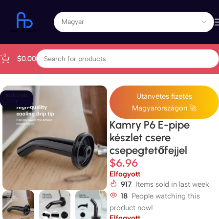
0
$
0.00
Kezdőlap
All Products
Utánvétes fizetés
SOLD OU
T
Magyarországon 🚀
Kamry P6 E-pipe
készlet csere
csepegtetőfejjel
$
6.96
Elfogyott
917
Items sold in last week
18
People watching this
product now!
Elfogyott