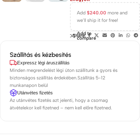
Add
$
240.00
more and
we’ll ship it for free!
Add to
Share:
compare
Szállítás és kézbesítés
Expressz légi áruszállítás
Minden megrendelést légi úton szállítunk a gyors és
biztonságos szállítás érdekében.Szállítás 5-12
munkanapon belül
Utánvétes fizetés
Az utánvétes fizetés azt jelenti, hogy a csomag
átvételekor kell fizetned – nem kell előre fizetned.