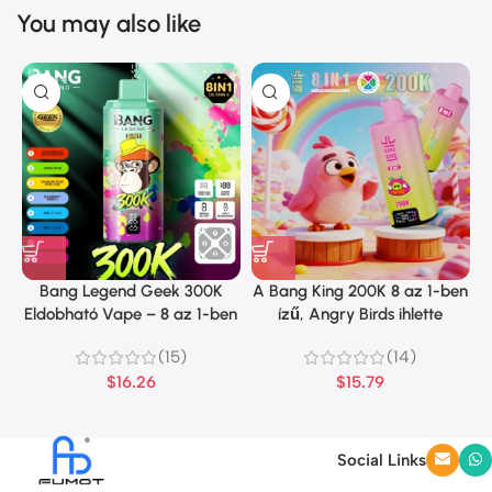
You may also like
Bang Legend Geek 300K
A Bang King 200K 8 az 1-ben
Eldobható Vape – 8 az 1-ben
ízű, Angry Birds ihlette
íz
dizájnt kínál
(15)
(14)
$
16.26
$
15.79
Social Links