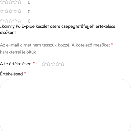
0
0
0
„Kamry P6 E-pipe készlet csere csepegtetőfejjel” értékelése
elsőként
*
Az e-mail címet nem tesszük közzé.
A kötelező mezőket
karakterrel jelöltük
*
A te értékelésed
*
Értékelésed