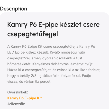
Description
Kamry P6 E-pipe készlet csere
csepegtetőfejjel
A Kamry P6 Epipe Kit csere csepegtetőfej a Kamry P6
LED Epipe Kithez készült. Kiváló minőségű hűtő
csepegtetőfej, amely gyorsan csökkenti a füst
hőmérsékletét. Kényelmes dohányzási élményt nyújt.
Húzza ki a csepegtetőfejet, és nyissa ki a szilikon fedelet,
hogy a tartály 2/3-ig töltse fel e-folyadékkal. Fedje
vissza, és várjon tíz percet.
Gyorslinkek:
Kamry P6 E-pipe Kit
Jellemzők: