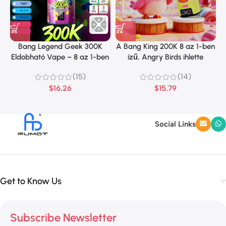
Bang Legend Geek 300K
A Bang King 200K 8 az 1-ben
Eldobható Vape – 8 az 1-ben
ízű, Angry Birds ihlette
íz
dizájnt kínál
(15)
(14)
$
16.26
$
15.79
Social Links
Get to Know Us
Subscribe Newsletter