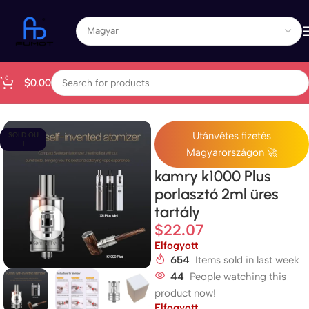
0
$
0.00
Kezdőlap
All Products
Utánvétes fizetés
SOLD OU
T
Magyarországon 🚀
kamry k1000 Plus
porlasztó 2ml üres
tartály
$
22.07
Elfogyott
654
Items sold in last week
44
People watching this
product now!
Elfogyott