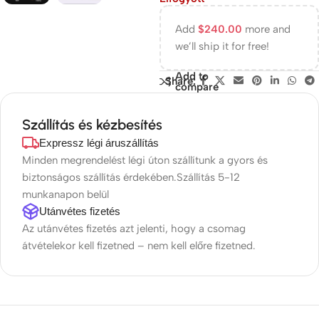
Add
$
240.00
more and
we’ll ship it for free!
Add to
Share:
compare
Szállítás és kézbesítés
Expressz légi áruszállítás
Minden megrendelést légi úton szállítunk a gyors és
biztonságos szállítás érdekében.Szállítás 5-12
munkanapon belül
Utánvétes fizetés
Az utánvétes fizetés azt jelenti, hogy a csomag
átvételekor kell fizetned – nem kell előre fizetned.