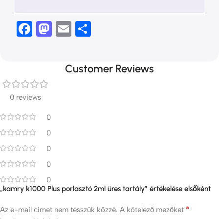
Facebook
Mastodon
Email
Ossza
meg
Customer Reviews
0 reviews
0
0
0
0
0
„kamry k1000 Plus porlasztó 2ml üres tartály” értékelése elsőként
*
Az e-mail címet nem tesszük közzé.
A kötelező mezőket