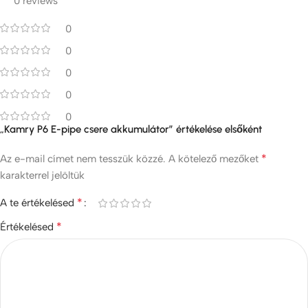
0 reviews
0
0
0
0
0
„Kamry P6 E-pipe csere akkumulátor” értékelése elsőként
*
Az e-mail címet nem tesszük közzé.
A kötelező mezőket
karakterrel jelöltük
*
A te értékelésed
*
Értékelésed