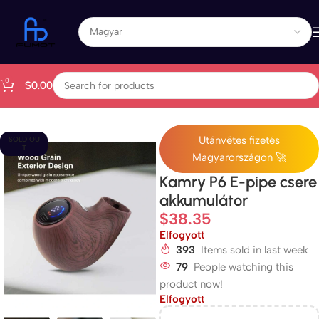
0
$
0.00
Kezdőlap
All Products
Utánvétes fizetés
SOLD OU
T
Magyarországon 🚀
Kamry P6 E-pipe csere
akkumulátor
$
38.35
Elfogyott
393
Items sold in last week
79
People watching this
product now!
Elfogyott