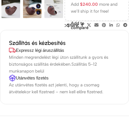
Add
$
240.00
more and
we’ll ship it for free!
Add to
Share:
compare
Szállítás és kézbesítés
Expressz légi áruszállítás
Minden megrendelést légi úton szállítunk a gyors és
biztonságos szállítás érdekében.Szállítás 5-12
munkanapon belül
Utánvétes fizetés
Az utánvétes fizetés azt jelenti, hogy a csomag
átvételekor kell fizetned – nem kell előre fizetned.