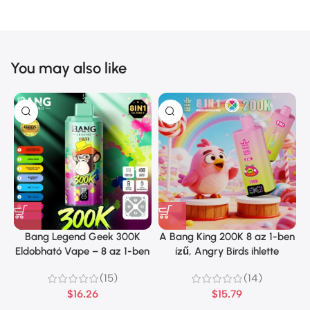
You may also like
Bang Legend Geek 300K
A Bang King 200K 8 az 1-ben
Eldobható Vape – 8 az 1-ben
ízű, Angry Birds ihlette
íz
dizájnt kínál
(15)
(14)
$
16.26
$
15.79