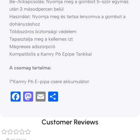
Be-/kikapcsolás: Nyomja meg a gombot 5-ször egymás
után 3 másodpercen belül
Használat: Nyomja meg és tartsa lenyomva a gombot a
dohányzáshoz
Többszörös biztonsági védelem
Tapasztalja meg a kellemes ízt
Mágneses adszorpció
Kompatibilis a Kamry P6 Epipe Tankkal
A csomag tartalma:
1*Kamry P6 E-pipa csere akkumulátor
Facebook
Mastodon
Email
Ossza
meg
Customer Reviews