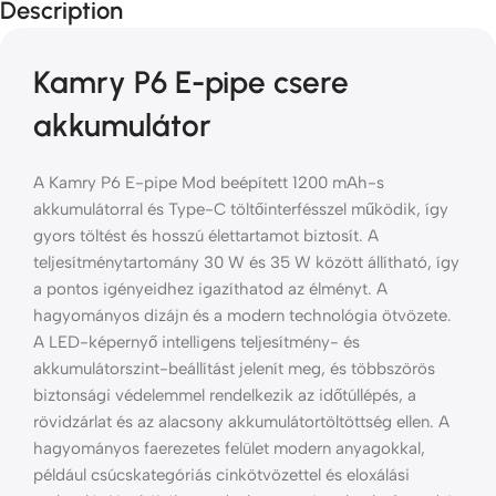
Description
Kamry P6 E-pipe csere
akkumulátor
A Kamry P6 E-pipe Mod beépített 1200 mAh-s
akkumulátorral és Type-C töltőinterfésszel működik, így
gyors töltést és hosszú élettartamot biztosít. A
teljesítménytartomány 30 W és 35 W között állítható, így
a pontos igényeidhez igazíthatod az élményt. A
hagyományos dizájn és a modern technológia ötvözete.
A LED-képernyő intelligens teljesítmény- és
akkumulátorszint-beállítást jelenít meg, és többszörös
biztonsági védelemmel rendelkezik az időtúllépés, a
rövidzárlat és az alacsony akkumulátortöltöttség ellen. A
hagyományos faerezetes felület modern anyagokkal,
például csúcskategóriás cinkötvözettel és eloxálási