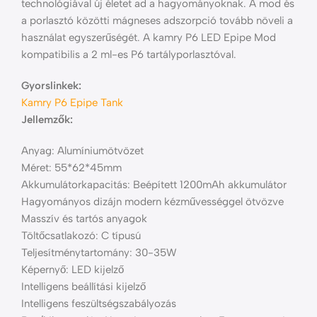
technológiával új életet ad a hagyományoknak. A mod és
a porlasztó közötti mágneses adszorpció tovább növeli a
használat egyszerűségét. A kamry P6 LED Epipe Mod
kompatibilis a 2 ml-es P6 tartályporlasztóval.
Gyorslinkek:
Kamry P6 Epipe Tank
Jellemzők:
Anyag: Alumíniumötvözet
Méret: 55*62*45mm
Akkumulátorkapacitás: Beépített 1200mAh akkumulátor
Hagyományos dizájn modern kézművességgel ötvözve
Masszív és tartós anyagok
Töltőcsatlakozó: C típusú
Teljesítménytartomány: 30-35W
Képernyő: LED kijelző
Intelligens beállítási kijelző
Intelligens feszültségszabályozás