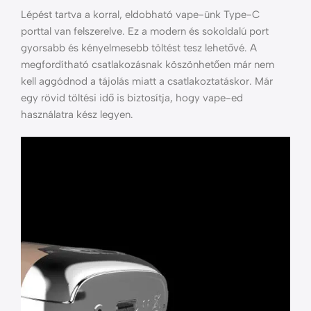
Lépést tartva a korral, eldobható vape-ünk Type-C
porttal van felszerelve. Ez a modern és sokoldalú port
gyorsabb és kényelmesebb töltést tesz lehetővé. A
megfordítható csatlakozásnak köszönhetően már nem
kell aggódnod a tájolás miatt a csatlakoztatáskor. Már
egy rövid töltési idő is biztosítja, hogy vape-ed
használatra kész legyen.