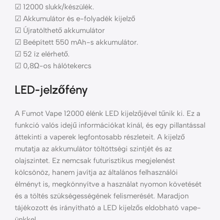
☑ 12000 slukk/készülék.
☑ Akkumulátor és e-folyadék kijelző
☑ Újratölthető akkumulátor
☑ Beépített 550 mAh-s akkumulátor.
☑ 52 íz elérhető.
☑ 0,8Ω-os hálótekercs
LED-jelzőfény
A Fumot Vape 12000 élénk LED kijelzőjével tűnik ki. Ez a
funkció valós idejű információkat kínál, és egy pillantással
áttekinti a vaperek legfontosabb részleteit. A kijelző
mutatja az akkumulátor töltöttségi szintjét és az
olajszintet. Ez nemcsak futurisztikus megjelenést
kölcsönöz, hanem javítja az általános felhasználói
élményt is, megkönnyítve a használat nyomon követését
és a töltés szükségességének felismerését. Maradjon
tájékozott és irányítható a LED kijelzős eldobható vape-
ünkkel.