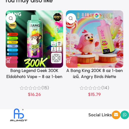
You may also like
Bang Legend Geek 300K
A Bang King 200K 8 az 1-ben
Eldobható Vape – 8 az 1-ben
ízű, Angry Birds ihlette
íz
dizájnt kínál
(15)
(14)
$
16.26
$
15.79
Social Links