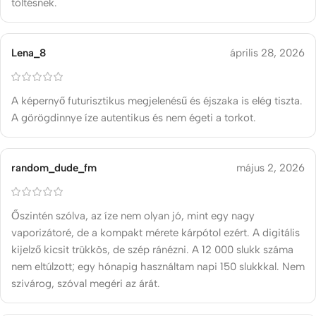
töltésnek.
Lena_8
április 28, 2026
A képernyő futurisztikus megjelenésű és éjszaka is elég tiszta.
A görögdinnye íze autentikus és nem égeti a torkot.
random_dude_fm
május 2, 2026
Őszintén szólva, az íze nem olyan jó, mint egy nagy
vaporizátoré, de a kompakt mérete kárpótol ezért. A digitális
kijelző kicsit trükkös, de szép ránézni. A 12 000 slukk száma
nem eltúlzott; egy hónapig használtam napi 150 slukkkal. Nem
szivárog, szóval megéri az árát.