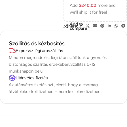
Add
$
240.00
more and
we’ll ship it for free!
Add to
Share:
compare
Szállítás és kézbesítés
Expressz légi áruszállítás
Minden megrendelést légi úton szállítunk a gyors és
biztonságos szállítás érdekében.Szállítás 5-12
munkanapon belül
Utánvétes fizetés
Az utánvétes fizetés azt jelenti, hogy a csomag
átvételekor kell fizetned – nem kell előre fizetned.