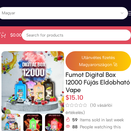
0
$
0.00
Kezdőlap
All Products
Utánvétes fizetés
Magyarországon 🚀
Fumot Digital Box
12000 Fújás Eldobható
Vape
$
15.10
(
10
vásárlói
értékelés)
59
Items sold in last week
88
People watching this