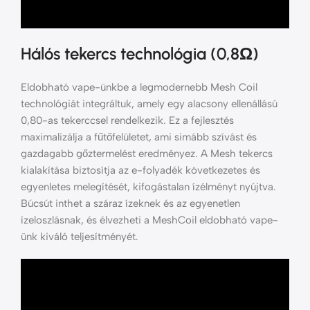
Hálós tekercs technológia (0,8Ω)
Eldobható vape-ünkbe a legmodernebb Mesh Coil
technológiát integráltuk, amely egy alacsony ellenállású
0,80-as tekerccsel rendelkezik. Ez a fejlesztés
maximalizálja a fűtőfelületet, ami simább szívást és
gazdagabb gőztermelést eredményez. A Mesh tekercs
kialakítása biztosítja az e-folyadék következetes és
egyenletes melegítését, kifogástalan ízélményt nyújtva.
Búcsút inthet a száraz ízeknek és az egyenetlen
ízeloszlásnak, és élvezheti a MeshCoil eldobható vape-
ünk kiváló teljesítményét.