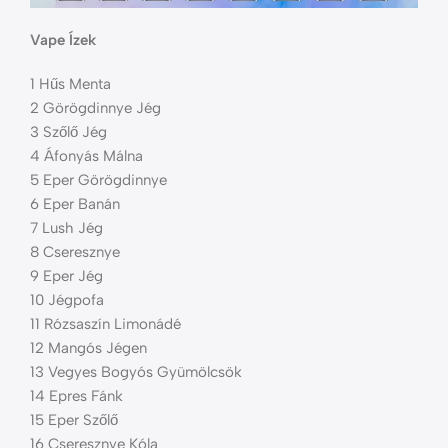
Vape Ízek
1 Hűs Menta
2 Görögdinnye Jég
3 Szőlő Jég
4 Áfonyás Málna
5 Eper Görögdinnye
6 Eper Banán
7 Lush Jég
8 Cseresznye
9 Eper Jég
10 Jégpofa
11 Rózsaszín Limonádé
12 Mangós Jégen
13 Vegyes Bogyós Gyümölcsök
14 Epres Fánk
15 Eper Szőlő
16 Cseresznye Kóla