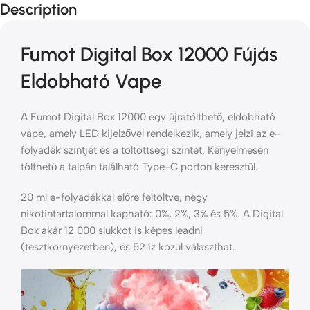
Description
Fumot Digital Box 12000 Fújás
Eldobható Vape
A Fumot Digital Box 12000 egy újratölthető, eldobható
vape, amely LED kijelzővel rendelkezik, amely jelzi az e-
folyadék szintjét és a töltöttségi szintet. Kényelmesen
tölthető a talpán található Type-C porton keresztül.
20 ml e-folyadékkal előre feltöltve, négy
nikotintartalommal kapható: 0%, 2%, 3% és 5%. A Digital
Box akár 12 000 slukkot is képes leadni
(tesztkörnyezetben), és 52 íz közül választhat.