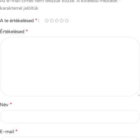
*
Az e-mail címet nem tesszük közzé.
A kötelező mezőket
karakterrel jelöltük
*
A te értékelésed
*
Értékelésed
*
Név
*
E-mail