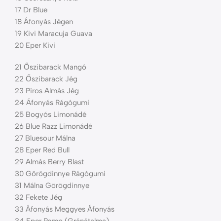
17 Dr Blue
18 Áfonyás Jégen
19 Kivi Maracuja Guava
20 Eper Kivi
21 Őszibarack Mangó
22 Őszibarack Jég
23 Piros Almás Jég
24 Áfonyás Rágógumi
25 Bogyós Limonádé
26 ​​Blue Razz Limonádé
27 Bluesour Málna
28 Eper Red Bull
29 Almás Berry Blast
30 Görögdinnye Rágógumi
31 Málna Görögdinnye
32 Fekete Jég
33 Áfonyás Meggyes Áfonyás
34 Eper Pomp (Gránátalma)