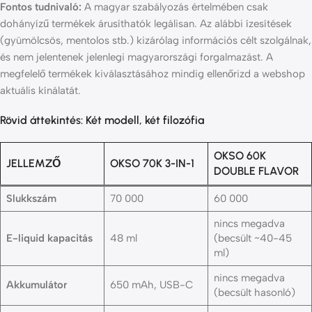
Fontos tudnivaló:
A magyar szabályozás értelmében csak
dohányízű termékek árusíthatók legálisan. Az alábbi ízesítések
(gyümölcsös, mentolos stb.) kizárólag információs célt szolgálnak,
és nem jelentenek jelenlegi magyarországi forgalmazást. A
megfelelő termékek kiválasztásához mindig ellenőrizd a webshop
aktuális kínálatát.
Rövid áttekintés: Két modell, két filozófia
OKSO 60K
JELLEMZŐ
OKSO 70K 3-IN-1
DOUBLE FLAVOR
Slukkszám
70 000
60 000
nincs megadva
E-liquid kapacitás
48 ml
(becsült ~40-45
ml)
nincs megadva
Akkumulátor
650 mAh, USB-C
(becsült hasonló)