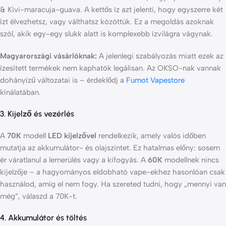
& Kivi-maracuja-guava. A kettős íz azt jelenti, hogy egyszerre két
ízt élvezhetsz, vagy válthatsz közöttük. Ez a megoldás azoknak
szól, akik egy-egy slukk alatt is komplexebb ízvilágra vágynak.
Magyarországi vásárlóknak:
A jelenlegi szabályozás miatt ezek az
ízesített termékek nem kaphatók legálisan. Az OKSO-nak vannak
dohányízű változatai is – érdeklődj a
Fumot Vapestore
kínálatában.
3. Kijelző és vezérlés
A
70K
modell
LED kijelzővel
rendelkezik, amely valós időben
mutatja az akkumulátor- és olajszintet. Ez hatalmas előny: sosem
ér váratlanul a lemerülés vagy a kifogyás. A
60K
modellnek nincs
kijelzője – a hagyományos eldobható vape-ekhez hasonlóan csak
használod, amíg el nem fogy. Ha szereted tudni, hogy „mennyi van
még”, válaszd a 70K-t.
4. Akkumulátor és töltés