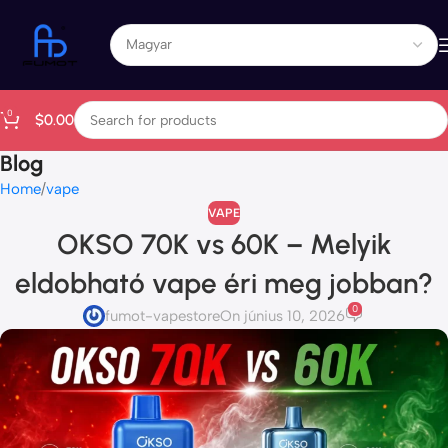
0
$
0.00
Blog
Home
vape
VAPE
OKSO 70K vs 60K – Melyik
eldobható vape éri meg jobban?
0
fumot-vapestore
On június 10, 2026