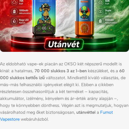
Az eldobható vape-ek piacán az OKSO két népszerű modellt is
kínál: a hatalmas,
70 000 slukkos 3 az 1-ben
készüléket, és a
60
000 slukkos kettős ízű
változatot. Mindkettő kiváló választás, de
más-más felhasználói igényeket elégít ki. Ebben a cikkben
részletesen összehasonlítjuk a két terméket – kapacitás,
akkumulátor, ízélmény, kényelem és ár-érték arány alapján –,
hogy te könnyebben dönthess. Végén azt is megmutatjuk, hogyan
vásárolhatod meg őket biztonságosan,
utánvéttel
a
Fumot
Vapestore
webáruházból.