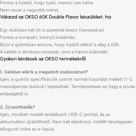
Fontos a kijelző, hogy tudd, mennyi van hátra.
Nem zavar a nagyobb méret.
Válaszd az
OKSO 60K Double Flavor
készüléket, ha:
Egy slukkban két ízt is szeretnél érezni (keveredve).
Fontos a kompakt, könnyű kialakítás.
Bízol a gyártóban annyira, hogy kijelző nélkül is elég a 60K.
A kettős íz élménye vonzóbb, mint a három különálló.
Gyakori kérdések az OKSO termékekről
1. Valóban elérik a megadott slukkszámot?
Igen, a gyártói specifikációk szerint normál használat mellett (1-2
másodperces slukkok) teljesülnek. Természetesen ez függ a szívás
erősségétől is.
2. Újratölthetők?
Igen, mindkét modell rendelkezik USB-C porttal, és az
akkumulátor újratölthető. Nem kell eldobnod, mielőtt ténylegesen
elfogyott volna az e-liquid.