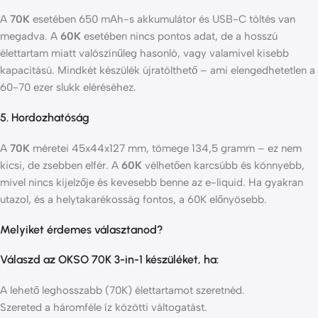
A
70K
esetében 650 mAh-s akkumulátor és USB-C töltés van
megadva. A
60K
esetében nincs pontos adat, de a hosszú
élettartam miatt valószínűleg hasonló, vagy valamivel kisebb
kapacitású. Mindkét készülék újratölthető – ami elengedhetetlen a
60-70 ezer slukk eléréséhez.
5. Hordozhatóság
A
70K
méretei 45x44x127 mm, tömege 134,5 gramm – ez nem
kicsi, de zsebben elfér. A
60K
vélhetően karcsúbb és könnyebb,
mivel nincs kijelzője és kevesebb benne az e-liquid. Ha gyakran
utazol, és a helytakarékosság fontos, a 60K előnyösebb.
Melyiket érdemes választanod?
Válaszd az
OKSO 70K 3-in-1
készüléket, ha:
A lehető leghosszabb (70K) élettartamot szeretnéd.
Szereted a háromféle íz közötti váltogatást.