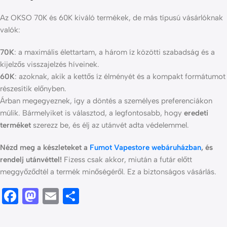
Az OKSO 70K és 60K kiváló termékek, de más típusú vásárlóknak
valók:
70K
: a maximális élettartam, a három íz közötti szabadság és a
kijelzős visszajelzés híveinek.
60K
: azoknak, akik a kettős íz élményét és a kompakt formátumot
részesítik előnyben.
Árban megegyeznek, így a döntés a személyes preferenciákon
múlik. Bármelyiket is választod, a legfontosabb, hogy
eredeti
terméket
szerezz be, és élj az utánvét adta védelemmel.
Nézd meg a készleteket a
Fumot Vapestore webáruházban
, és
rendelj utánvéttel!
Fizess csak akkor, miután a futár előtt
meggyőződtél a termék minőségéről. Ez a biztonságos vásárlás.
Facebook
Mastodon
Email
Ossza
meg