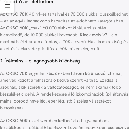
1. Kapacitás és élettartam
Az
OKSO 70K
48 ml-es tartállyal és 70 000 slukkal büszkélkedhet
– ez az egyik legnagyobb kapacitás az eldobható kategóriában.
Az
OKSO 60K
„csak” 60 000 slukkot kínál, ami szintén
kiemelkedő, de 10 000 slukkal kevesebb.
Kinek melyik?
Ha a
maximális élettartam a fontos, a 70K a nyerő. Ha a kompaktság és
a kettős íz élvezete priorítás, a 60K bőven elegendő.
2. Ízélmény – a legnagyobb különbség
Az
OKSO 70K
egyetlen készülékben
három különböző ízt
kínál,
amelyek között a felhasználó kedve szerint válthat. Ez ideális
azoknak, akik szeretik a változatosságot, és nem akarnak több
készüléket cipelni. A rendelkezésre álló ízkombinációk (pl. áfonyás
málna, görögdinnye jég, eper jég, stb.) széles választékot
biztosítanak.
Az
OKSO 60K
ezzel szemben
kettős ízt
ad ugyanabban a
készülékben – például Blue Razz & Love 66, vagy Eper-cseresznye