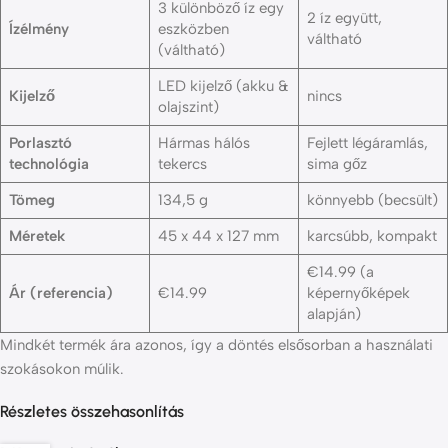
3 különböző íz egy
2 íz együtt,
Ízélmény
eszközben
váltható
(váltható)
LED kijelző (akku &
Kijelző
nincs
olajszint)
Porlasztó
Hármas hálós
Fejlett légáramlás,
technológia
tekercs
sima gőz
Tömeg
134,5 g
könnyebb (becsült)
Méretek
45 x 44 x 127 mm
karcsúbb, kompakt
€14.99 (a
Ár (referencia)
€14.99
képernyőképek
alapján)
Mindkét termék ára azonos, így a döntés elsősorban a használati
szokásokon múlik.
Részletes összehasonlítás