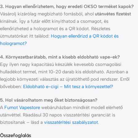
3. Hogyan ellenőrizhetem, hogy eredeti OKSO terméket kapok?
Vásárolj kizárólag megbízható forrásból, ahol
utánvétes fizetést
kínálnak. Így a futár előtt kinyithatod a csomagot, és
ellenőrizheted a hologramot és a QR kódot. Részletes
útmutatónkat itt találod:
Hogyan ellenőrizd a QR kódot és
hologramot?
4. Környezetbarátabb, mint a kisebb eldobható vape-ek?
Egy ilyen nagy kapacitású készülék kevesebb csomagolási
hulladékot termel, mint 10-20 darab kis eldobható. Azonban a
legjobb környezeti választás az újratölthető pod rendszer. Erről
bővebben:
Eldobható e-cigi – Mit tesz a környezettel?
5. Hol vásárolhatom meg őket biztonságosan?
A
Fumot Vapestore
webáruházban mindkét modell elérhető
utánvéttel. Ráadásul 30 napos visszatérítési garanciát is
biztosítanak – lásd a
visszatérítési szabályzatot
.
Összefoglalás