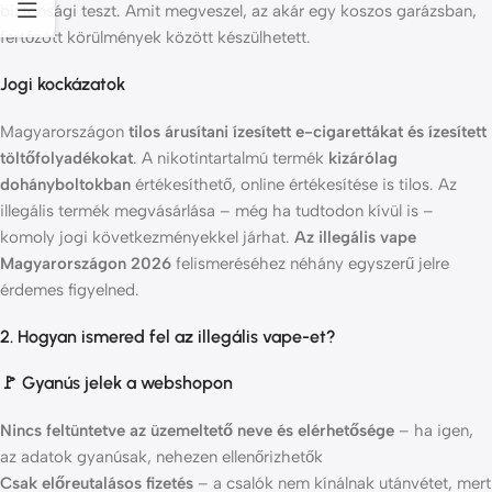
biztonsági teszt. Amit megveszel, az akár egy koszos garázsban,
fertőzött körülmények között készülhetett.
Jogi kockázatok
Magyarországon
tilos árusítani ízesített e-cigarettákat és ízesített
töltőfolyadékokat
. A nikotintartalmú termék
kizárólag
dohányboltokban
értékesíthető, online értékesítése is tilos. Az
illegális termék megvásárlása – még ha tudtodon kívül is –
komoly jogi következményekkel járhat.
Az illegális vape
Magyarországon 2026
felismeréséhez néhány egyszerű jelre
érdemes figyelned.
2. Hogyan ismered fel az illegális vape-et?
🚩 Gyanús jelek a webshopon
Nincs feltüntetve az üzemeltető neve és elérhetősége
– ha igen,
az adatok gyanúsak, nehezen ellenőrizhetők
Csak előreutalásos fizetés
– a csalók nem kínálnak utánvétet, mert