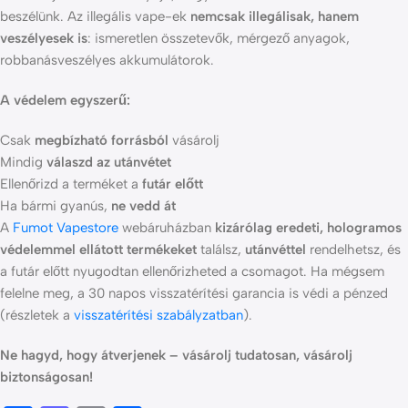
beszélünk
. Az illegális vape-ek
nemcsak illegálisak, hanem
veszélyesek is
: ismeretlen összetevők, mérgező anyagok,
robbanásveszélyes akkumulátorok.
A védelem egyszerű:
Csak
megbízható forrásból
vásárolj
Mindig
válaszd az utánvétet
Ellenőrizd a terméket a
futár előtt
Ha bármi gyanús,
ne vedd át
A
Fumot Vapestore
webáruházban
kizárólag eredeti, hologramos
védelemmel ellátott termékeket
találsz,
utánvéttel
rendelhetsz, és
a futár előtt nyugodtan ellenőrizheted a csomagot. Ha mégsem
felelne meg, a 30 napos visszatérítési garancia is védi a pénzed
(részletek a
visszatérítési szabályzatban
).
Ne hagyd, hogy átverjenek – vásárolj tudatosan, vásárolj
biztonságosan!