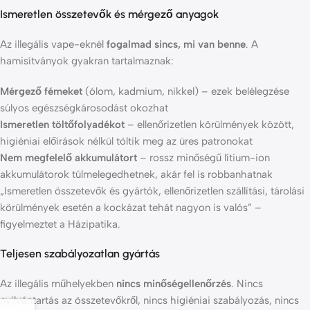
Ismeretlen összetevők és mérgező anyagok
Az illegális vape-eknél
fogalmad sincs, mi van benne
. A
hamisítványok gyakran tartalmaznak:
Mérgező fémeket
(ólom, kadmium, nikkel) – ezek belélegzése
súlyos egészségkárosodást okozhat
Ismeretlen töltőfolyadékot
– ellenőrizetlen körülmények között,
higiéniai előírások nélkül töltik meg az üres patronokat
Nem megfelelő akkumulátort
– rossz minőségű lítium-ion
akkumulátorok túlmelegedhetnek, akár fel is robbanhatnak
„Ismeretlen összetevők és gyártók, ellenőrizetlen szállítási, tárolási
körülmények esetén a kockázat tehát nagyon is valós” –
figyelmeztet a Házipatika
.
Teljesen szabályozatlan gyártás
Az illegális műhelyekben
nincs minőségellenőrzés
. Nincs
nyilvántartás az összetevőkről, nincs higiéniai szabályozás, nincs