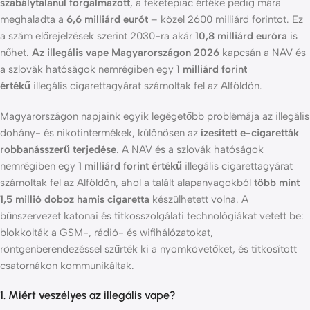
szabálytalanul forgalmazott
, a feketepiac értéke pedig mára
meghaladta a
6,6 milliárd eurót
– közel 2600 milliárd forintot
. Ez
a szám előrejelzések szerint 2030-ra akár
10,8 milliárd euróra
is
nőhet
.
Az illegális vape Magyarországon 2026
kapcsán a NAV és
a szlovák hatóságok nemrégiben egy
1 milliárd forint
értékű
illegális cigarettagyárat számoltak fel az Alföldön.
Magyarországon napjaink egyik legégetőbb problémája az illegális
dohány- és nikotintermékek, különösen az
ízesített e-cigaretták
robbanásszerű terjedése
. A NAV és a szlovák hatóságok
nemrégiben egy
1 milliárd forint értékű
illegális cigarettagyárat
számoltak fel az Alföldön, ahol a talált alapanyagokból
több mint
1,5 millió doboz hamis cigaretta
készülhetett volna
. A
bűnszervezet katonai és titkosszolgálati technológiákat vetett be:
blokkolták a GSM-, rádió- és wifihálózatokat,
röntgenberendezéssel szűrték ki a nyomkövetőket, és titkosított
csatornákon kommunikáltak
.
1. Miért veszélyes az illegális vape?