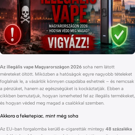
Az illegális vape Magyarországon 2026
soha nem látott
méreteket öltött. Miközben a hatóságok egyre nagyobb tételeket
foglalnak le, a vásárlók könnyen csapdába eshetnek – és nemcsak
a pénzüket, hanem az egészségüket is kockáztatják. Ebben a
cikkben bemutatjuk, hogyan ismerheted fel az illegális termékeket,
és hogyan véded meg magad a csalókkal szemben.
Akkora a feketepiac, mint még soha
Az EU-ban forgalomba kerülő e-cigaretták mintegy
48 százaléka