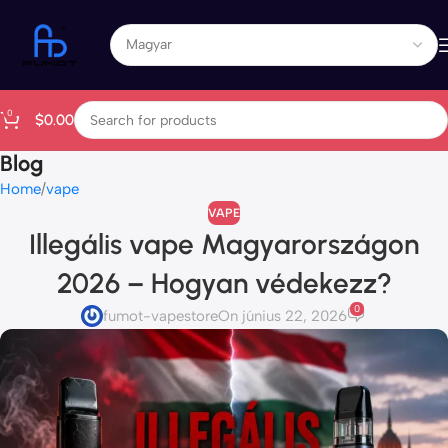
0
$
0.00
Blog
Home
vape
VAPE
Illegális vape Magyarországon
2026 – Hogyan védekezz?
0
fumot-vapestore
On június 22, 2026