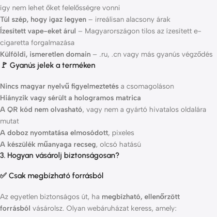
így nem lehet őket felelősségre vonni
Túl szép, hogy igaz legyen
– irreálisan alacsony árak
Ízesített vape-eket árul
– Magyarországon tilos az ízesített e-
cigaretta forgalmazása
Külföldi, ismeretlen domain
– .ru, .cn vagy más gyanús végződés
🚩 Gyanús jelek a terméken
Nincs magyar nyelvű figyelmeztetés
a csomagoláson
Hiányzik vagy sérült a hologramos matrica
A QR kód nem olvasható
, vagy nem a gyártó hivatalos oldalára
mutat
A doboz nyomtatása elmosódott
, pixeles
A készülék műanyaga recseg
, olcsó hatású
3. Hogyan vásárolj biztonságosan?
✅ Csak megbízható forrásból
Az egyetlen biztonságos út, ha
megbízható, ellenőrzött
forrásból
vásárolsz. Olyan webáruházat keress, amely: