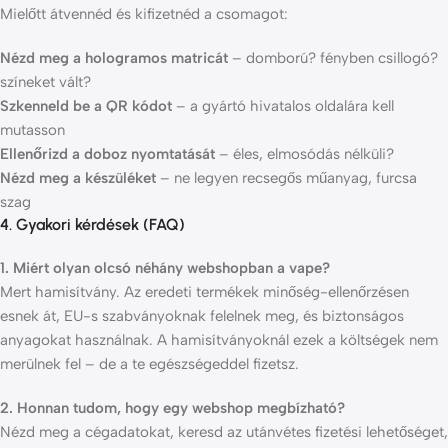
Mielőtt átvennéd és kifizetnéd a csomagot:
Nézd meg a hologramos matricát
– domború? fényben csillogó?
színeket vált?
Szkenneld be a QR kódot
– a gyártó hivatalos oldalára kell
mutasson
Ellenőrizd a doboz nyomtatását
– éles, elmosódás nélküli?
Nézd meg a készüléket
– ne legyen recsegős műanyag, furcsa
szag
4. Gyakori kérdések (FAQ)
1. Miért olyan olcsó néhány webshopban a vape?
Mert hamisítvány. Az eredeti termékek minőség-ellenőrzésen
esnek át, EU-s szabványoknak felelnek meg, és biztonságos
anyagokat használnak. A hamisítványoknál ezek a költségek nem
merülnek fel – de a te egészségeddel fizetsz.
2. Honnan tudom, hogy egy webshop megbízható?
Nézd meg a cégadatokat, keresd az utánvétes fizetési lehetőséget,