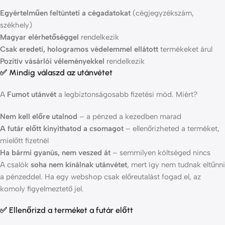
Egyértelműen feltünteti a cégadatokat
(cégjegyzékszám,
székhely)
Magyar elérhetőséggel
rendelkezik
Csak eredeti, hologramos védelemmel ellátott
termékeket árul
Pozitív vásárlói véleményekkel
rendelkezik
✅ Mindig válaszd az utánvétet
A
Fumot utánvét
a legbiztonságosabb fizetési mód. Miért?
Nem kell előre utalnod
– a pénzed a kezedben marad
A futár előtt kinyithatod a csomagot
– ellenőrizheted a terméket,
mielőtt fizetnél
Ha bármi gyanús, nem veszed át
– semmilyen költséged nincs
A csalók
soha nem kínálnak utánvétet
, mert így nem tudnak eltűnni
a pénzeddel. Ha egy webshop csak előreutalást fogad el, az
komoly figyelmeztető jel.
✅ Ellenőrizd a terméket a futár előtt