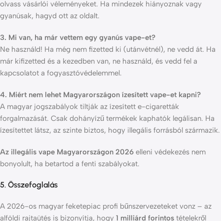
olvass vásárlói véleményeket. Ha mindezek hiányoznak vagy
gyanúsak, hagyd ott az oldalt.
3. Mi van, ha már vettem egy gyanús vape-et?
Ne használd! Ha még nem fizetted ki (utánvétnél), ne vedd át. Ha
már kifizetted és a kezedben van, ne használd, és vedd fel a
kapcsolatot a fogyasztóvédelemmel.
4. Miért nem lehet Magyarországon ízesített vape-et kapni?
A magyar jogszabályok tiltják az ízesített e-cigaretták
forgalmazását. Csak dohányízű termékek kaphatók legálisan. Ha
ízesítettet látsz, az szinte biztos, hogy illegális forrásból származik.
Az illegális vape Magyarországon 2026
elleni védekezés nem
bonyolult, ha betartod a fenti szabályokat.
5. Összefoglalás
A 2026-os magyar feketepiac profi bűnszervezeteket vonz – az
alföldi rajtaütés is bizonyítja, hogy
1 milliárd forintos
tételekről