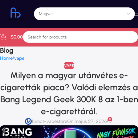
0
$
0.00
Blog
Home
vape
VAPE
Milyen a magyar utánvétes e-
cigaretták piaca? Valódi elemzés a
Bang Legend Geek 300K 8 az 1-ben
e-cigarettáról.
0
fumot-vapestore
On május 27, 2026