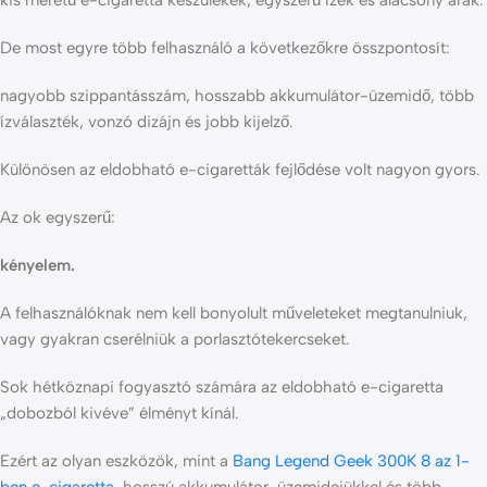
kis méretű e-cigaretta készülékek, egyszerű ízek és alacsony árak.
De most egyre több felhasználó a következőkre összpontosít:
nagyobb szippantásszám, hosszabb akkumulátor-üzemidő, több
ízválaszték, vonzó dizájn és jobb kijelző.
Különösen az eldobható e-cigaretták fejlődése volt nagyon gyors.
Az ok egyszerű:
kényelem.
A felhasználóknak nem kell bonyolult műveleteket megtanulniuk,
vagy gyakran cserélniük a porlasztótekercseket.
Sok hétköznapi fogyasztó számára az eldobható e-cigaretta
„dobozból kivéve” élményt kínál.
Ezért az olyan eszközök, mint a
Bang Legend Geek 300K 8 az 1-