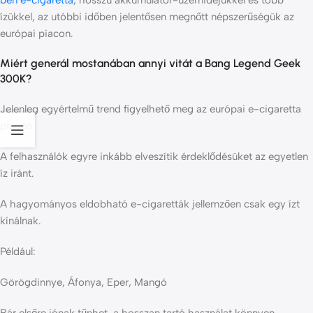
ben e-cigaretta
, hosszú akkumulátor-üzemidejükkel és több
ízükkel, az utóbbi időben jelentősen megnőtt népszerűségük az
európai piacon.
Miért generál mostanában annyi vitát a Bang Legend Geek
300K?
Jelenleg egyértelmű trend figyelhető meg az európai e-cigaretta
piacon:
A felhasználók egyre inkább elveszítik érdeklődésüket az egyetlen
íz iránt.
A hagyományos eldobható e-cigaretták jellemzően csak egy ízt
kínálnak.
Például:
Görögdinnye, Áfonya, Eper, Mangó