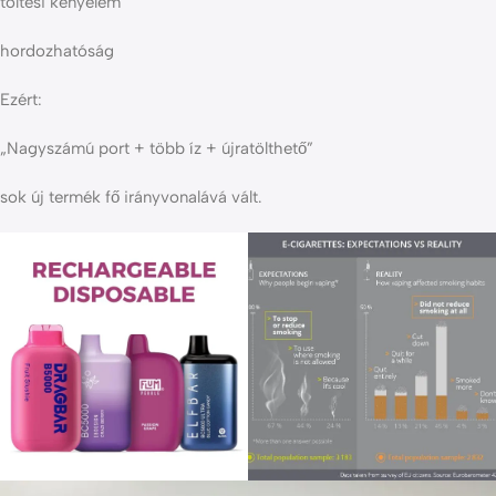
töltési kényelem
hordozhatóság
Ezért:
„Nagyszámú port + több íz + újratölthető”
sok új termék fő irányvonalává vált.