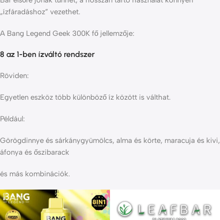
Bár elsőre jónak tűnhet, a hosszan tartó használat könnyen
„ízfáradáshoz” vezethet.
A Bang Legend Geek 300K fő jellemzője:
8 az 1-ben ízváltó rendszer
Röviden:
Egyetlen eszköz több különböző íz között is válthat.
Például:
Görögdinnye és sárkánygyümölcs, alma és körte, maracuja és kivi,
áfonya és őszibarack
és más kombinációk.