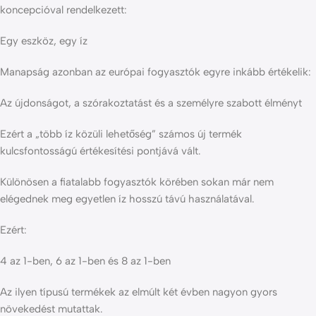
koncepcióval rendelkezett:
Egy eszköz, egy íz
Manapság azonban az európai fogyasztók egyre inkább értékelik:
Az újdonságot, a szórakoztatást és a személyre szabott élményt
Ezért a „több íz közüli lehetőség” számos új termék
kulcsfontosságú értékesítési pontjává vált.
Különösen a fiatalabb fogyasztók körében sokan már nem
elégednek meg egyetlen íz hosszú távú használatával.
Ezért:
4 az 1-ben, 6 az 1-ben és 8 az 1-ben
Az ilyen típusú termékek az elmúlt két évben nagyon gyors
növekedést mutattak.