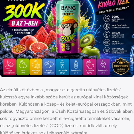
Az elmúlt két évben a „magyar e-cigaretta utánvétes fizetés”
kulcsszó egyre inkább szóba került az európai kínai közösségek
körében. Különösen a közép- és kelet-európai országokban, mint
például Magyarországon, a Cseh Köztársaságban és Szlovákiában,
sok fogyasztó online kezdett el e-cigaretta termékeket vásárolni,
és az „utánvétes fizetés” (COD) fizetési móddá vált, amely
különösen érdekes sok felhasználó számára.