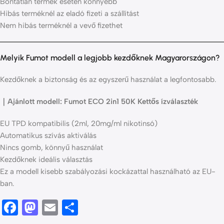
Bontatlan termék esetén könnyebb
Hibás terméknél az eladó fizeti a szállítást
Nem hibás terméknél a vevő fizethet
Melyik Fumot modell a legjobb kezdőknek Magyarországon?
Kezdőknek a biztonság és az egyszerű használat a legfontosabb.
｜Ajánlott modell: Fumot ECO 2in1 50K Kettős ízválaszték
EU TPD kompatibilis (2ml, 20mg/ml nikotinsó)
Automatikus szívás aktiválás
Nincs gomb, könnyű használat
Kezdőknek ideális választás
Ez a modell kisebb szabályozási kockázattal használható az EU-
ban.
Facebook
Mastodon
Email
Ossza
meg