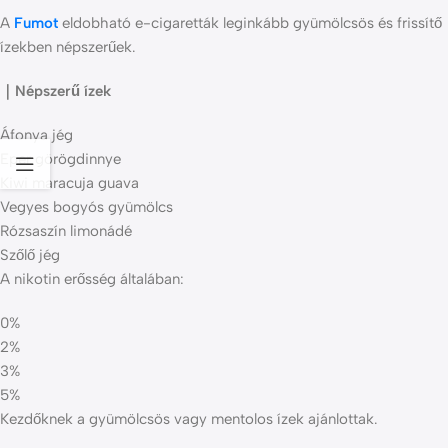
A
Fumot
eldobható e-cigaretták leginkább gyümölcsös és frissítő
ízekben népszerűek.
｜Népszerű ízek
Áfonya jég
Eper görögdinnye
Kiwi maracuja guava
Vegyes bogyós gyümölcs
Rózsaszín limonádé
Szőlő jég
A nikotin erősség általában:
0%
2%
3%
5%
Kezdőknek a gyümölcsös vagy mentolos ízek ajánlottak.