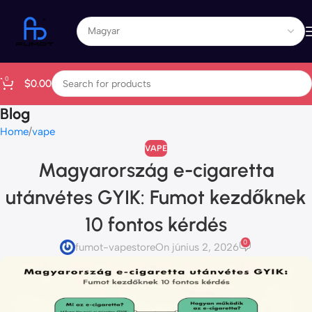
0
$
0.00
Blog
Home
vape
VAPE
Magyarország e-cigaretta
utánvétes GYIK: Fumot kezdőknek
10 fontos kérdés
0
fumot-vapestore
On június 2, 2026