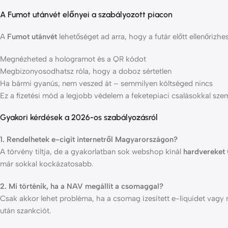
A Fumot utánvét előnyei a szabályozott piacon
A
Fumot utánvét
lehetőséget ad arra, hogy a futár előtt ellenőrizhe
Megnézheted a hologramot és a QR kódot
Megbizonyosodhatsz róla, hogy a doboz sértetlen
Ha bármi gyanús, nem veszed át – semmilyen költséged nincs
Ez a fizetési mód a legjobb védelem a feketepiaci csalásokkal sze
Gyakori kérdések a 2026-os szabályozásról
1. Rendelhetek e-cigit internetről Magyarországon?
A törvény tiltja, de a gyakorlatban sok webshop kínál
hardvereket
már sokkal kockázatosabb.
2. Mi történik, ha a NAV megállít a csomaggal?
Csak akkor lehet probléma, ha a csomag ízesített e-liquidet vag
után szankciót.