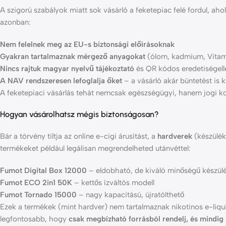
A szigorú szabályok miatt sok vásárló a feketepiac felé fordul, aho
azonban:
Nem felelnek meg az EU-s biztonsági előírásoknak
Gyakran tartalmaznak mérgező anyagokat
(ólom, kadmium, Vitam
Nincs rajtuk magyar nyelvű tájékoztató
és QR kódos eredetiségell
A NAV rendszeresen lefoglalja őket
– a vásárló akár büntetést is 
A feketepiaci vásárlás tehát nemcsak egészségügyi, hanem jogi koc
Hogyan vásárolhatsz mégis biztonságosan?
Bár a törvény tiltja az online e-cigi árusítást, a
hardverek
(készülék
termékeket például legálisan megrendelheted utánvéttel:
Fumot Digital Box 12000
– eldobható, de kiváló minőségű készül
Fumot ECO 2in1 50K
– kettős ízváltós modell
Fumot Tornado 15000
– nagy kapacitású, újratölthető
Ezek a termékek (mint hardver) nem tartalmaznak nikotinos e-liquid
legfontosabb, hogy
csak megbízható forrásból rendelj, és mindig 