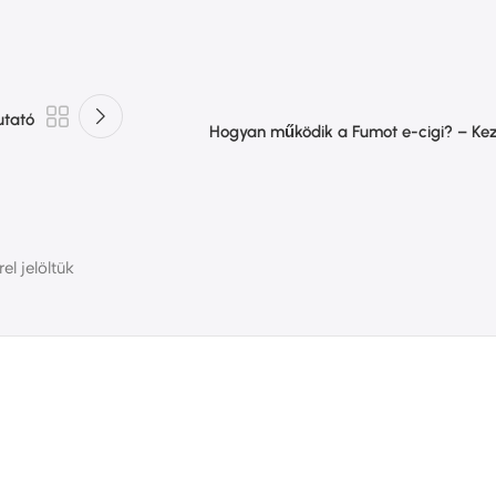
utató
Hogyan működik a Fumot e-cigi? – Ke
el jelöltük