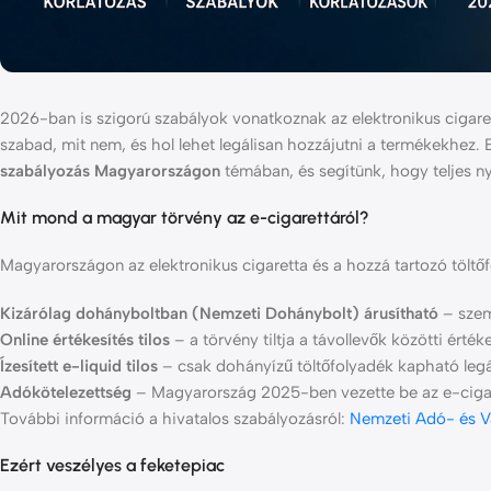
2026-ban is szigorú szabályok vonatkoznak az elektronikus cigar
szabad, mit nem, és hol lehet legálisan hozzájutni a termékekhez.
szabályozás Magyarországon
témában, és segítünk, hogy teljes n
Mit mond a magyar törvény az e-cigarettáról?
Magyarországon az elektronikus cigaretta és a hozzá tartozó töltő
Kizárólag dohányboltban (Nemzeti Dohánybolt) árusítható
– szemé
Online értékesítés tilos
– a törvény tiltja a távollevők közötti érték
Ízesített e-liquid tilos
– csak dohányízű töltőfolyadék kapható legál
Adókötelezettség
– Magyarország 2025-ben vezette be az e-cigaret
További információ a hivatalos szabályozásról:
Nemzeti Adó- és V
Ezért veszélyes a feketepiac