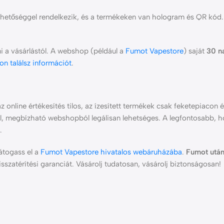
rhetőséggel rendelkezik, és a termékeken van hologram és QR kód.
i a vásárlástól. A webshop (például a
Fumot Vapestore
) saját
30 n
on találsz információt
.
z online értékesítés tilos, az ízesített termékek csak feketepiacon é
l, megbízható webshopból legálisan lehetséges. A legfontosabb, 
.
átogass el a
Fumot Vapestore hivatalos webáruházába
.
Fumot után
visszatérítési garanciát. Vásárolj tudatosan, vásárolj biztonságosan!