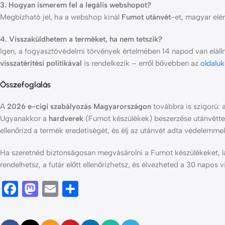
3. Hogyan ismerem fel a legális webshopot?
Megbízható jel, ha a webshop kínál
Fumot utánvét
-et, magyar elé
4. Visszaküldhetem a terméket, ha nem tetszik?
Igen, a fogyasztóvédelmi törvények értelmében 14 napod van elálln
visszatérítési politikával
is rendelkezik – erről bővebben az
oldaluk
Összefoglalás
A
2026 e-cigi szabályozás Magyarországon
továbbra is szigorú: a
Ugyanakkor a
hardverek
(Fumot készülékek) beszerzése utánvétte
ellenőrizd a termék eredetiségét, és élj az utánvét adta védelemmel
Ha szeretnéd biztonságosan megvásárolni a Fumot készülékeket, l
rendelhetsz, a futár előtt ellenőrizhetsz, és élvezheted a 30 napos 
Facebook
Mastodon
Email
Ossza
meg