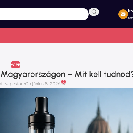
E-
se
VAPE
 Magyarországon – Mit kell tudnod
0
ot-vapestore
On június 8, 2026