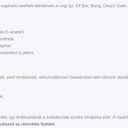
l kapható ízesített eldobható e-cigi (pl. Elf Bar, Bang, Okso). Ezek
in E-acetát)
enőrzés
kaphat
kázatot is jelent.
ek, pod rendszerek, akkumulátorok) beszerzése nem ütközik akadá
ék
et, így értékesítésük a szabályozás szürke zónájába esik. A vásárl
válaszd az utánvétes fizetést
.