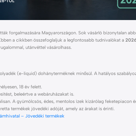
etták forgalmazására Magyarországon. Sok vásárló bizonytalan abb
 Ebben a cikkben összefoglaljuk a legfontosabb tudnivalókat a
2026
yugalommal, utánvéttel vásárolhass.
folyadék (e-liquid) dohányterméknek minősül. A hatályos szabályoz
lyesen, 18 év felett.
esítést, beleértve a webáruházakat is.
isan. A gyümölcsös, édes, mentolos ízek kizárólag feketepiacon ér
ta termékek jövedéki adóját, amely az árakat is érinti.
ámhivatal – Jövedéki termékek