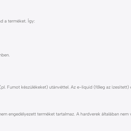
sd a terméket. Így:
mben.
(pl. Fumot készülékeket) utánvéttel. Az e-liquid (főleg az ízesített) 
y nem engedélyezett terméket tartalmaz. A hardverek általában ne