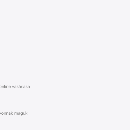
online vásárlása
m vonnak maguk