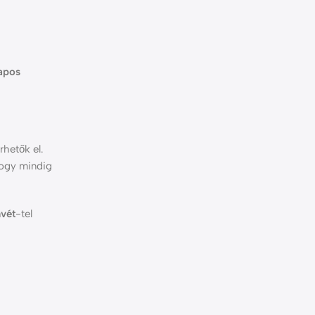
apos
rhetők el.
hogy mindig
vét
-tel