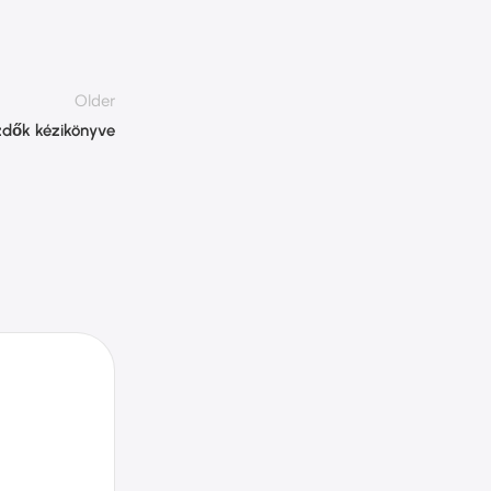
Older
zdők kézikönyve