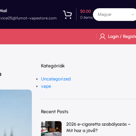
Mail
$
0.00
0
items
rvice05@fumot-vapestore.com
Login / Regist
Kategóriák
?
Uncategorized
vape
Recent Posts
2026 e-cigaretta szabályozás –
Mit hoz a jövő?